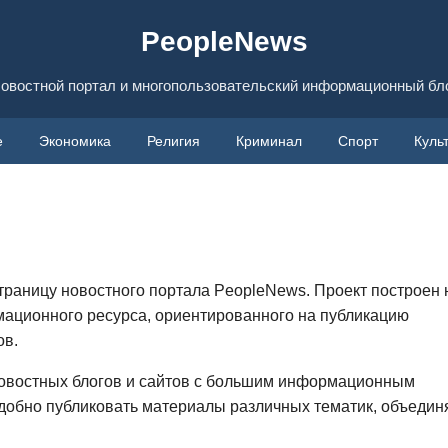
PeopleNews
овостной портал и многопользовательский информационный бл
е
Экономика
Религия
Криминал
Спорт
Куль
раницу новостного портала PeopleNews. Проект построен 
ационного ресурса, ориентированного на публикацию
ов.
овостных блогов и сайтов с большим информационным
удобно публиковать материалы различных тематик, объедин