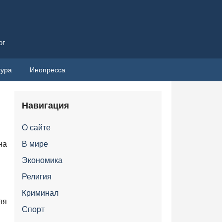
ог
тура
Инопресса
Навигация
О сайте
на
В мире
Экономика
Религия
Криминал
яя
Спорт